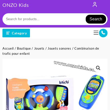
Skip
ONZO Kids
to
content
Search
Category
Accueil
/
Boutique
/
Jouets
/
Jouets sonores
/ Combinaison de
trafic pour enfant