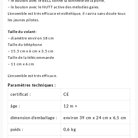
– le bouton avec le BELL sonne la sonnette de la porte,
– le bouton avec le NUTT active des mélodies gaies.
L’ensemble est très efficace et esthétique, il ravira sans doute tous
les jeunes pilotes.
Taille du volant:
– diamètre environ 18 cm
Taille du téléphone
– 15,5 cm x 6 cm x 3,5 cm
Taille de la télécommande
– 11 cm x 6 cm
L’ensemble est très efficace.
Paramètres techniques :
certificat
:
CE
âge
:
12 m +
dimension d’emballage
:
environ 39 cm x 24 cm x 6,5 cm
poids
:
0,6 kg