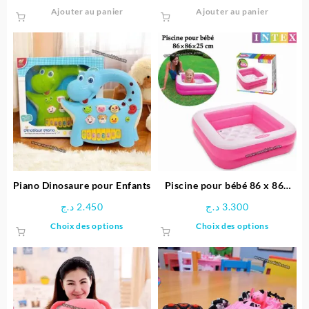
Ajouter au panier
Ajouter au panier
Piano Dinosaure pour Enfants
Piscine pour bébé 86 x 86x
25 cm -INTEX
د.ج
2.450
د.ج
3.300
Ce
Ce
Choix des options
Choix des options
produit
produit
a
a
plusieurs
plusieu
variations.
variatio
Les
Les