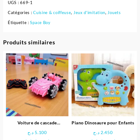
UGS :
669-1
Catégories :
Cuisine & coiffeuse
,
Jeux d'imitation
,
Jouets
Étiquette :
Space Boy
Produits similaires
Voiture de cascade
Piano Dinosaure pour Enfants
télécommandée Stitch
د.ج
5.100
د.ج
2.450
Ce
Ce