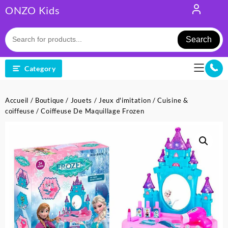
Skip
ONZO Kids
to
content
Search
Category
Accueil
/
Boutique
/
Jouets
/
Jeux d'imitation
/
Cuisine &
coiffeuse
/ Coiffeuse De Maquillage Frozen