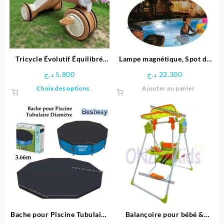
Tricycle Évolutif Équilibré
Lampe magnétique, Spot de
pour enfant- Ferdi
Piscine LED – Intex
د.ج
5.800
د.ج
22.300
Ce
Choix des options
Ajouter au panier
produit
a
plusieurs
variations.
Les
options
peuvent
être
choisies
sur
la
page
Bache pour Piscine Tubulaire
Balançoire pour bébé &
du