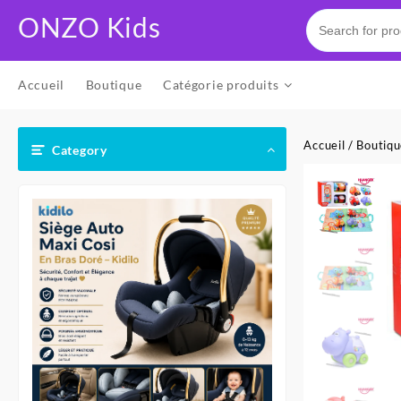
Skip
ONZO Kids
to
content
Accueil
Boutique
Catégorie produits
Accueil
/
Boutiq
Category