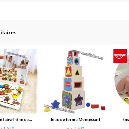
ilaires
e labyrinthe de
Jeux de forme Montessori
Ens
ent en bois-Space
dinosa
د.
1.550
د.ج
2.700