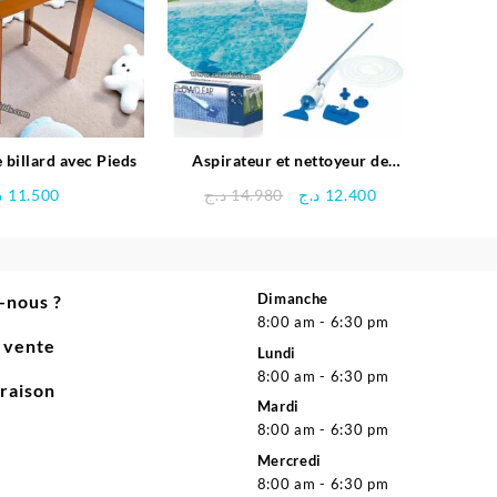
 billard avec Pieds
Aspirateur et nettoyeur de
piscine – Bestway
Le
Le
د
11.500
د.ج
14.980
د.ج
12.400
prix
prix
initial
actuel
était :
est :
12.400 د.ج.
14.980 د.ج.
Dimanche
-nous ?
8:00 am - 6:30 pm
e vente
Lundi
8:00 am - 6:30 pm
vraison
Mardi
8:00 am - 6:30 pm
Mercredi
8:00 am - 6:30 pm