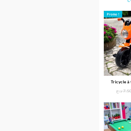
Promo !
Tricycle à
د.ج
7.5