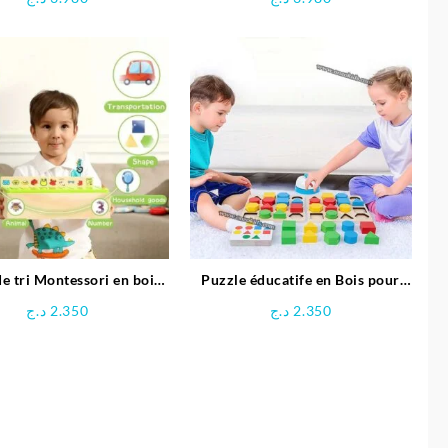
HUANGER
de tri Montessori en bois
Puzzle éducatife en Bois pour
éducative
Enfants
د.ج
2.350
د.ج
2.350