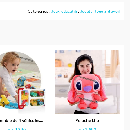
Catégories :
Jeux éducatifs
,
Jouets
,
Jouets d'éveil
emble de 4 véhicules
Peluche Lilo
ures avec Tapis circuit –
د.ج
3.980
د.ج
3.980