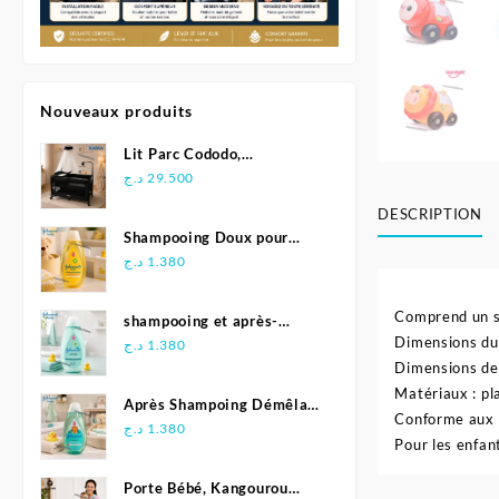
Nouveaux produits
Lit Parc Cododo,
Multifonction - Kidilo
د.ج
29.500
DESCRIPTION
Shampooing Doux pour
Bébé 500 ml - Johnson's
د.ج
1.380
Comprend un sa
shampooing et après-
Dimensions du 
shampoing 2en1 Soft &
د.ج
1.380
Shiny 500 ml - Johnson's
Dimensions des
Baby
Matériaux : pl
Après Shampoing Démêlant
Conforme aux e
pour bébé - Johnson'S Baby
د.ج
1.380
Pour les enfan
Porte Bébé, Kangourou