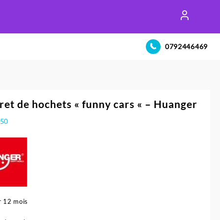
0792446469
ret de hochets « funny cars « – Huanger
350
r 12 mois