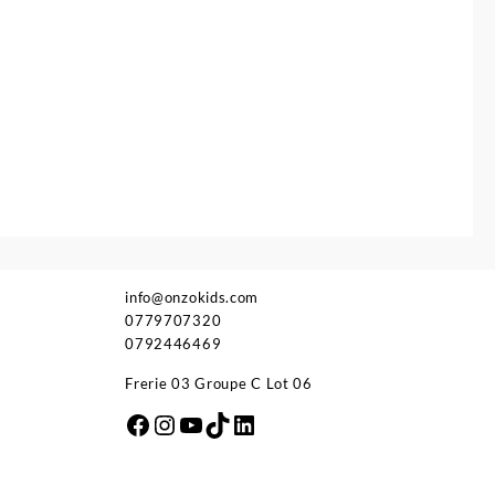
info@onzokids.com
0779707320
0792446469
Frerie 03 Groupe C Lot 06
Facebook
Instagram
YouTube
TikTok
LinkedIn