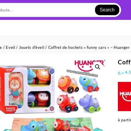
Search
ue
/
Eveil
/
Jouets d'éveil
/ Coffret de hochets « funny cars « – Huanger
Coff
د.ج
4.
à parti