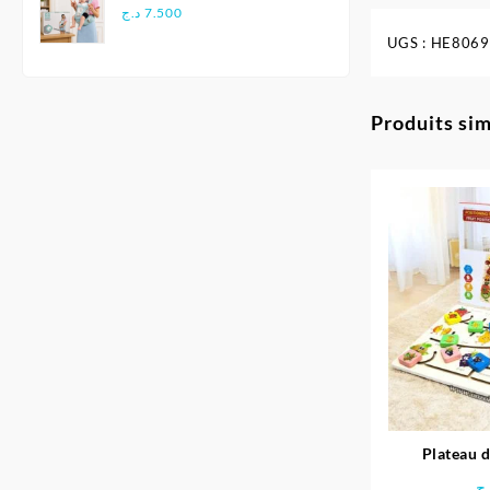
Multifonctionnel
د.ج
7.500
Ergonomique - Aiebao
UGS :
HE8069
Produits sim
Plateau d
positionnem
ج