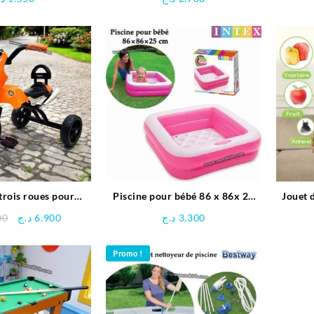
Boy
 trois roues pour
Piscine pour bébé 86 x 86x 25
Jouet 
enfants
cm -INTEX
Le
Le
00
د.ج
6.900
د.ج
3.300
prix
prix
initial
actuel
Promo !
était :
est :
6.900 د.ج.
7.500 د.ج.