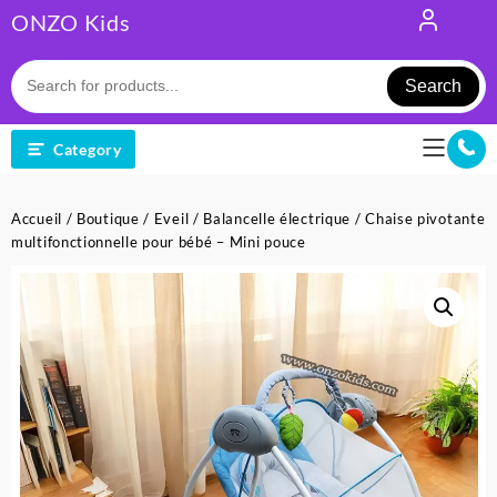
Skip
ONZO Kids
to
content
Search
Category
Accueil
/
Boutique
/
Eveil
/
Balancelle électrique
/ Chaise pivotante
multifonctionnelle pour bébé – Mini pouce