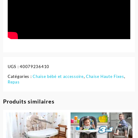
UGS :
40079236410
Catégories :
Chaise bébé et accessoire
,
Chaise Haute Fixes
,
Repas
Produits similaires