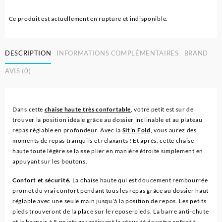
Ce produit est actuellement en rupture et indisponible.
DESCRIPTION
INFORMATIONS COMPLÉMENTAIRES
BRAND
AVIS (0)
Dans cette
chaise haute très confortable
, votre petit est sur de
trouver la position idéale grâce au dossier inclinable et au plateau
repas réglable en profondeur. Avec la
Sit’n Fold
, vous aurez des
moments de repas tranquils et relaxants ! Et après, cette chaise
haute toute légère se laisse plier en manière étroite simplement en
appuyant sur les boutons.
Confort et sécurité.
La chaise haute qui est doucement rembourrée
promet du vrai confort pendant tous les repas grâce au dossier haut
réglable avec une seule main jusqu’à la position de repos. Les petits
pieds trouveront de la place sur le repose-pieds. La barre anti-chute
et le harnais à 5 points garantissent la sécurité de votre enfant à