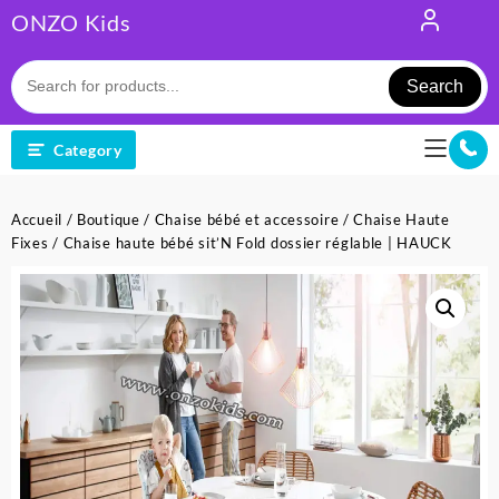
Skip
ONZO Kids
to
content
Search
Category
Accueil
/
Boutique
/
Chaise bébé et accessoire
/
Chaise Haute
Fixes
/ Chaise haute bébé sit’N Fold dossier réglable | HAUCK