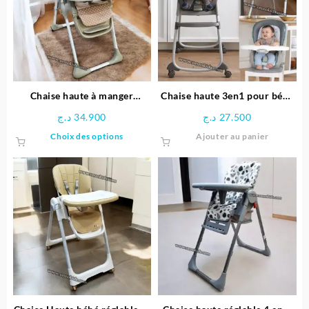
Chaise haute à manger
Chaise haute 3en1 pour bébé
Meeting – Foppapedretti
– Ingenuity
د.ج
34.900
د.ج
27.500
Ce
Choix des options
Ajouter au panier
produit
a
plusieurs
variations.
Les
options
peuvent
être
choisies
sur
la
page