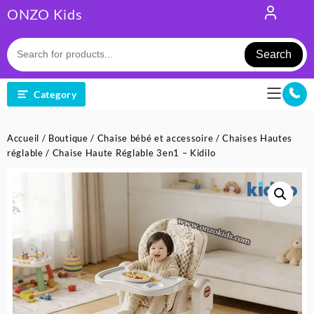
Skip
ONZO Kids
to
content
Search
Category
Accueil
/
Boutique
/
Chaise bébé et accessoire
/
Chaises Hautes
réglable
/ Chaise Haute Réglable 3en1 – Kidilo