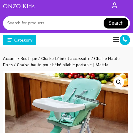
Skip
ONZO Kids
to
content
Search
Category
Accueil
/
Boutique
/
Chaise bébé et accessoire
/
Chaise Haute
Fixes
/ Chaise haute pour bébé pliable portable | Mattia