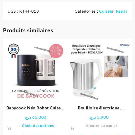
UGS :
KT-H-018
Catégories :
Cuiseur
,
Repas
Produits similaires
Babycook Néo Robot Cuiseur
Bouilloire électrique,
Bébé 6 en 1, Made in France-
Préparateur biberon pour
د.ج
65.000
د.ج
5.900
Béaba
bébé – BOMANN
Ce
Choix des options
Ajouter au panier
produit