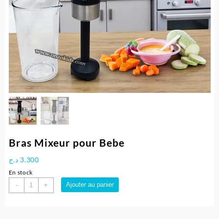
Bras Mixeur pour Bebe
د.ج
3.300
En stock
quantité
Ajouter au panier
-
+
de
Bras
Mixeur