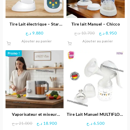
choisies
choisie
sur
sur
la
la
page
page
Tire Lait électrique – Star
Tire lait Manuel – Chicco
du
du
Care
Le
Le
د.ج
9.880
د.ج
10.700
د.ج
8.950
produit
produit
prix
prix
Ajouter au panier
Ajouter au panier
initial
actuel
était :
est :
Promo !
10.700 د.ج.
Vaporisateur et mixeur
Tire Lait Manuel MULTIFLOW
d’aliment pour bébé – Kids
– Tigex
Le
Le
د.ج
21.000
د.ج
18.900
د.ج
6.500
heaven
prix
prix