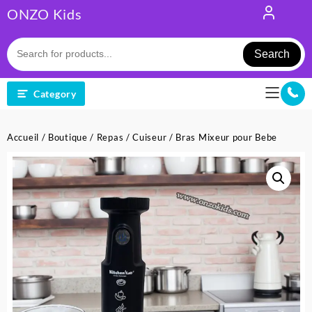
Skip
ONZO Kids
to
content
Search
Category
Accueil
/
Boutique
/
Repas
/
Cuiseur
/ Bras Mixeur pour Bebe