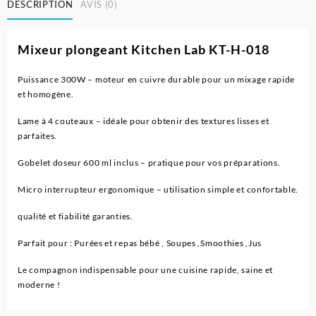
DESCRIPTION
AVIS (0)
pour
Bebe
Mixeur plongeant Kitchen Lab KT-H-018
Puissance 300W – moteur en cuivre durable pour un mixage rapide
et homogène.
Lame à 4 couteaux – idéale pour obtenir des textures lisses et
parfaites.
Gobelet doseur 600 ml inclus – pratique pour vos préparations.
Micro interrupteur ergonomique – utilisation simple et confortable.
qualité et fiabilité garanties.
Parfait pour : Purées et repas bébé , Soupes ,Smoothies ,Jus
Le compagnon indispensable pour une cuisine rapide, saine et
moderne !