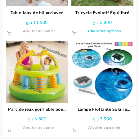
Table Jeux de billard avec
Tricycle Évolutif Équilibré
Pieds
pour enfant- Ferdi
د.ج
11.500
د.ج
5.800
Ce
Ajouter au panier
Choix des options
produit
a
plusieu
variatio
Les
options
peuven
être
choisie
sur
la
page
Parc de jeux gonflable pour
Lampe Flottante Solaire
du
bébé Girafe – INTEX
Multicolore pour Piscine –
د.ج
6.800
د.ج
7.500
produit
Intex
Ajouter au panier
Ajouter au panier