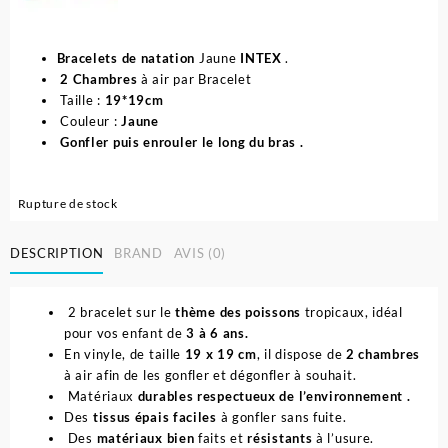
Bracelets de natation
Jaune
INTEX
.
2 Chambres
à air par Bracelet
Taille :
19*19cm
Couleur :
Jaune
Gonfler puis enrouler le long du bras .
Rupture de stock
DESCRIPTION
BRAND
AVIS (0)
2 bracelet sur le
thème des poissons
tropicaux, idéal
pour vos enfant de
3 à 6 ans.
En vinyle, de taille
19 x 19 cm
, il dispose de
2 chambres
à air afin de les gonfler et dégonfler à souhait.
Matériaux
durables respectueux de l’environnement .
Des
tissus épais faciles
à gonfler sans fuite.
Des
matériaux bien
faits et
résistants
à l’usure.