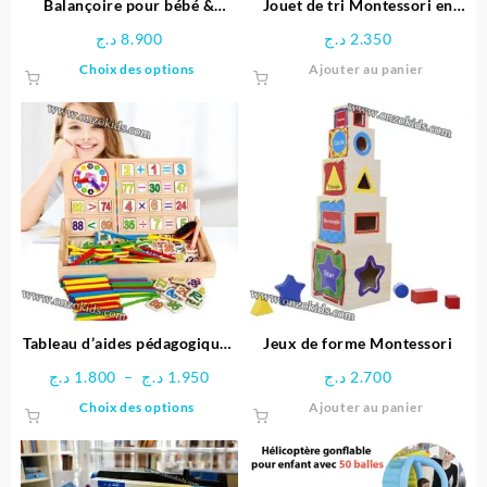
Balançoire pour bébé &
Jouet de tri Montessori en
enfants
bois éducative
د.ج
8.900
د.ج
2.350
Ce
Choix des options
Ajouter au panier
produit
a
plusieurs
variations.
Les
options
peuvent
être
choisies
sur
la
page
Tableau d’aides pédagogiques
Jeux de forme Montessori
du
multifonctionnel
Plage
د.ج
1.800
–
د.ج
1.950
د.ج
2.700
produit
de
Ce
Choix des options
Ajouter au panier
prix :
produit
1.800 د.ج
a
à
plusieurs