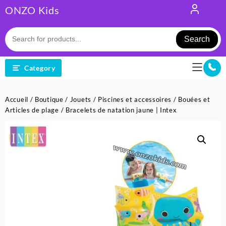
Skip
ONZO Kids
to
content
Search
Category
Accueil
/
Boutique
/
Jouets
/
Piscines et accessoires
/
Bouées et
Articles de plage
/ Bracelets de natation jaune | Intex