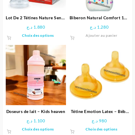
Lot De 2 Tétines Nature Sense
Biberon Natural Comfort 140
0-6 Mois – NUK
ml Blanc + Tétine Silicone T1
د.ج
1.880
د.ج
1.280
Débit Lent
Ce
Choix des options
Ajouter au panier
produit
a
plusieurs
variations.
Les
options
peuvent
être
choisies
sur
la
page
Doseurs de lait – Kids heaven
Tétine Emotion Latex – Bébé
du
Confort
د.ج
1.100
د.ج
980
produit
Ce
Ce
Choix des options
Choix des options
produit
produit