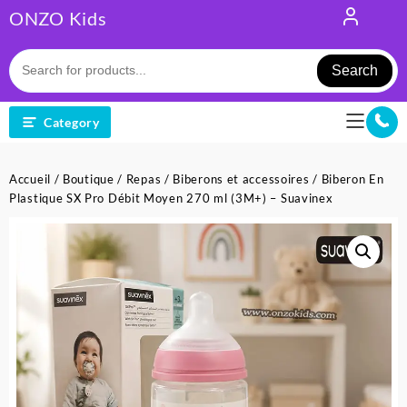
Skip
ONZO Kids
to
content
Search
Category
Accueil
/
Boutique
/
Repas
/
Biberons et accessoires
/ Biberon En
Plastique SX Pro Débit Moyen 270 ml (3M+) – Suavinex