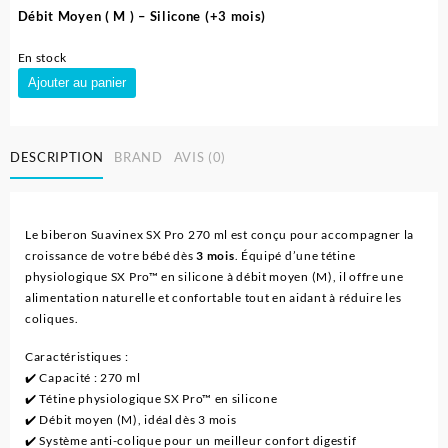
Débit Moyen
( M ) – Silicone (+3 mois)
En stock
quantité
Ajouter au panier
de
Biberon
En
DESCRIPTION
BRAND
AVIS (0)
Plastique
SX
Pro
Débit
Le biberon Suavinex SX Pro 270 ml est conçu pour accompagner la
Moyen
croissance de votre bébé dès
3 mois
. Équipé d’une tétine
270
physiologique SX Pro™ en silicone à débit moyen (M), il offre une
ml
alimentation naturelle et confortable tout en aidant à réduire les
(3M+)
coliques.
–
Suavinex
Caractéristiques :
✔️ Capacité : 270 ml
✔️ Tétine physiologique SX Pro™ en silicone
✔️ Débit moyen (M), idéal dès 3 mois
✔️ Système anti-colique pour un meilleur confort digestif