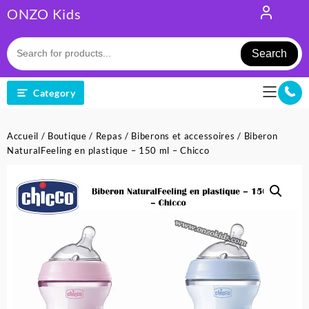
Skip
ONZO Kids
to
content
Search
Category
Accueil
/
Boutique
/
Repas
/
Biberons et accessoires
/ Biberon
NaturalFeeling en plastique – 150 ml – Chicco