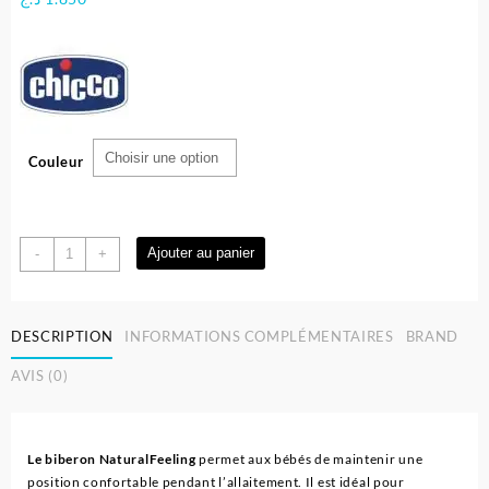
Couleur
quantité
Ajouter au panier
-
+
de
Biberon
NaturalFeeling
DESCRIPTION
INFORMATIONS COMPLÉMENTAIRES
BRAND
en
plastique
AVIS (0)
–
150
ml
–
Le biberon NaturalFeeling
permet aux bébés de maintenir une
Chicco
position confortable pendant l’allaitement. Il est idéal pour