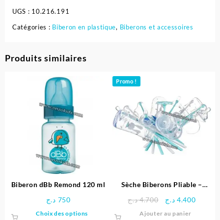
UGS :
10.216.191
Catégories :
Biberon en plastique
,
Biberons et accessoires
Produits similaires
Promo !
Biberon dBb Remond 120 ml
Sèche Biberons Pliable –
Bébé Confort
Le
Le
د.ج
750
د.ج
4.700
د.ج
4.400
prix
prix
Ce
Choix des options
Ajouter au panier
initial
actuel