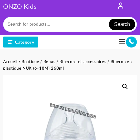
Skip
ONZO Kids
to
content
Search
Category
Accueil
/
Boutique
/
Repas
/
Biberons et accessoires
/ Biberon en
plastique NUK (6-18M) 260ml