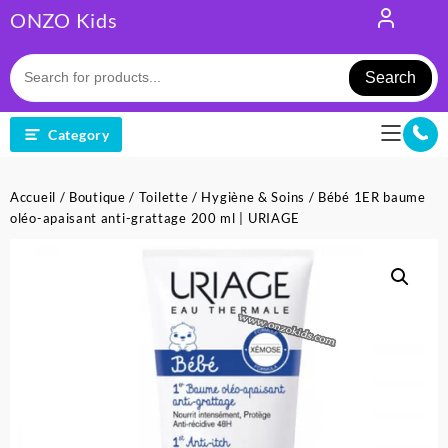
Skip
ONZO Kids
to
content
Search
Category
Accueil
/
Boutique
/
Toilette
/
Hygiène & Soins
/ Bébé 1ER baume
oléo-apaisant anti-grattage 200 ml | URIAGE