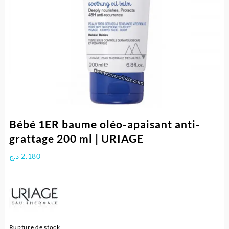
Bébé 1ER baume oléo-apaisant anti-
grattage 200 ml | URIAGE
د.ج
2.180
Rupture de stock