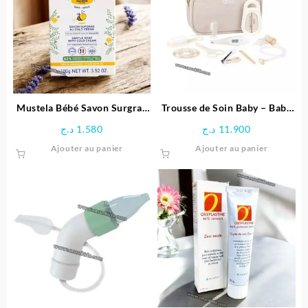
Mustela Bébé Savon Surgras
Trousse de Soin Baby – Baby
au Cold Cream Nutri-
Moov
د.ج
1.580
د.ج
11.900
Protecteur 100 g
Ajouter au panier
Ajouter au panier