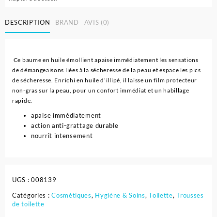
DESCRIPTION
BRAND
AVIS (0)
Ce baume en huile émollient apaise immédiatement les sensations
de démangeaisons liées à la sécheresse de la peau et espace les pics
de sécheresse. Enrichi en huile d’illipé, il laisse un film protecteur
non-gras sur la peau, pour un confort immédiat et un habillage
rapide.
apaise immédiatement
action anti-grattage durable
nourrit intensement
UGS :
008139
Catégories :
Cosmétiques
,
Hygiène & Soins
,
Toilette
,
Trousses
de toilette