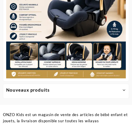
sur
sur
la
la
page
page
du
du
produit
produit
Nouveaux produits
ONZO Kids est un magasin de vente des articles de bébé enfant et
jouets, la livraison disponible sur toutes les wilayas