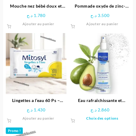
Mouche nez bébé doux et
Pommade oxyde de zinc-
facile Physioclean -Chicco
Oxyplastine
د.ج
1.780
د.ج
3.500
Ajouter au panier
Ajouter au panier
Lingettes a l’eau 60 Ps –
Eau rafraîchissante et
Mitosyl
coiffante 200 ml | Mustela
د.ج
1.430
د.ج
2.860
Ce
Ajouter au panier
Choix des options
produit
a
Promo !