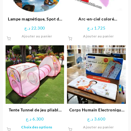
sur
la
page
Lampe magnétique, Spot de
Arc-en-ciel coloré
du
Piscine LED – Intex
Montessori
د.ج
22.300
د.ج
1.725
produit
Ajouter au panier
Ajouter au panier
Tente Tunnel de jeu pliable
Corps Humain Electronique
pour enfants
Interactif pour enfant
د.ج
6.300
د.ج
3.600
Ce
Choix des options
Ajouter au panier