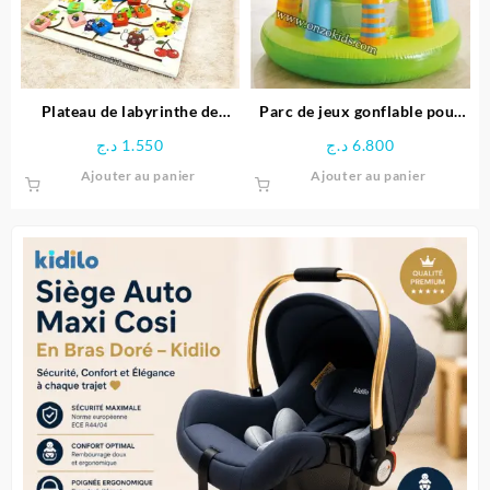
être
choisies
sur
la
page
Plateau de labyrinthe de
Parc de jeux gonflable pour
du
positionnement en bois-
bébé Girafe – INTEX
د.ج
1.550
د.ج
6.800
produit
Space Boy
Ajouter au panier
Ajouter au panier