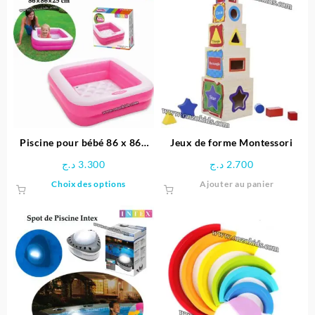
Piscine pour bébé 86 x 86x
Jeux de forme Montessori
25 cm -INTEX
د.ج
3.300
د.ج
2.700
Ce
Choix des options
Ajouter au panier
produit
a
plusieurs
variations.
Les
options
peuvent
être
choisies