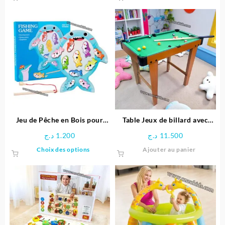
produit
a
plusieurs
variations.
Les
options
peuvent
être
choisies
sur
la
page
Jeu de Pêche en Bois pour
Table Jeux de billard avec
du
Enfants
Pieds
د.ج
1.200
د.ج
11.500
produit
Ce
Choix des options
Ajouter au panier
produit
a
plusieurs
variations.
Les
options
peuvent