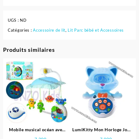
UGS :
ND
Catégories :
Accessoire de lit
,
Lit Parc bébé et Accessoires
Produits similaires
Mobile musical océan avec
LumiKitty Mon Horloge Jour
projection + Télécommande
et Nuit – VTech