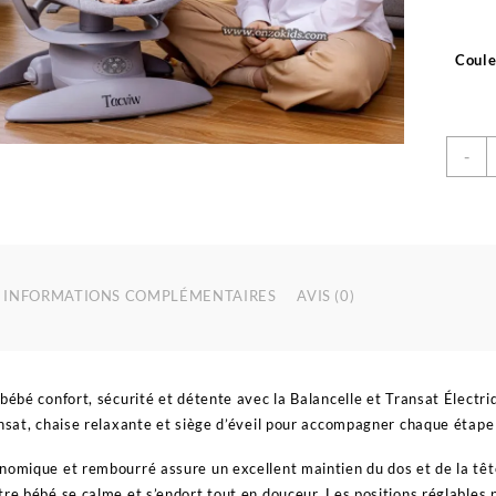
Coule
q
-
d
B
E
T
É
M
INFORMATIONS COMPLÉMENTAIRES
AVIS (0)
4
e
1
–
 bébé confort, sécurité et détente avec la Balancelle et Transat Électr
T
ansat, chaise relaxante et siège d’éveil pour accompagner chaque étape 
nomique et rembourré assure un excellent maintien du dos et de la tê
tre bébé se calme et s’endort tout en douceur. Les positions réglables 