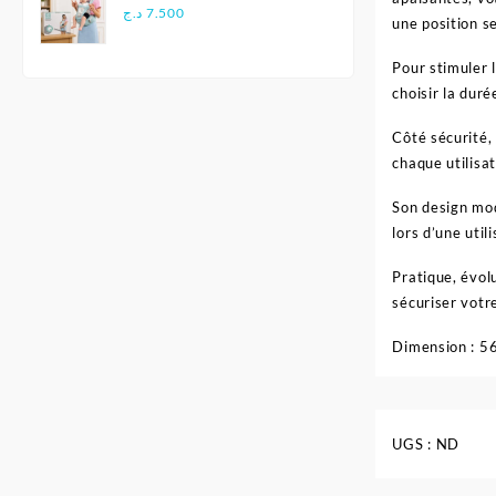
Multifonctionnel
د.ج
7.500
une position se
Ergonomique - Aiebao
Pour stimuler 
choisir la dur
Côté sécurité,
chaque utilisat
Son design mod
lors d’une util
Pratique, évolu
sécuriser votre
Dimension : 5
UGS :
ND