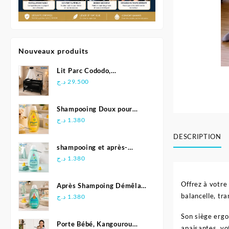
Nouveaux produits
Lit Parc Cododo,
Multifonction - Kidilo
د.ج
29.500
Shampooing Doux pour
Bébé 500 ml - Johnson's
د.ج
1.380
DESCRIPTION
shampooing et après-
shampoing 2en1 Soft &
د.ج
1.380
Shiny 500 ml - Johnson's
Baby
Offrez à votre
Après Shampoing Démêlant
balancelle, tr
pour bébé - Johnson'S Baby
د.ج
1.380
Son siège ergo
Porte Bébé, Kangourou
apaisantes, vo