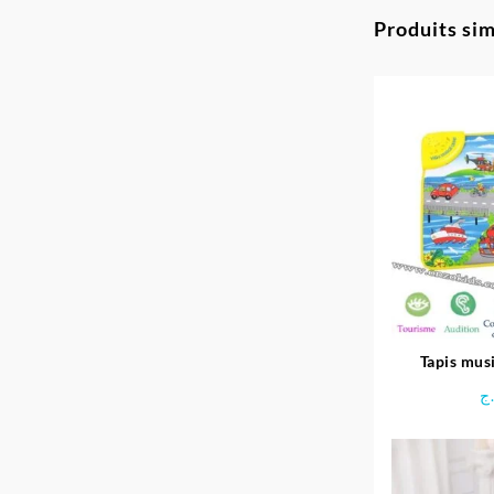
Produits sim
Tapis musi
ج