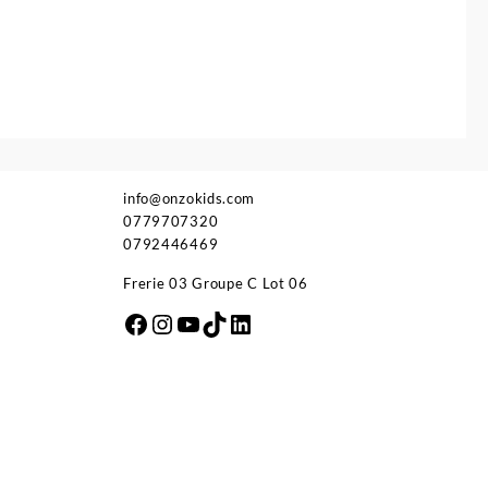
info@onzokids.com
0779707320
0792446469
Frerie 03 Groupe C Lot 06
Facebook
Instagram
YouTube
TikTok
LinkedIn