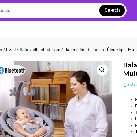
Search
ue
/
Eveil
/
Balancelle électrique
/ Balancelle Et Transat Électrique Mult
Bala
Mult
د.ج
33