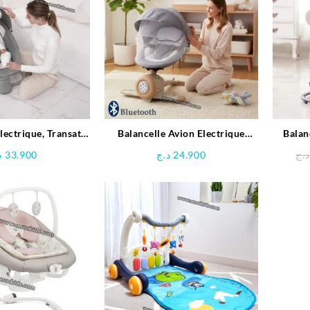
lectrique, Transat
Balancelle Avion Electrique
Balan
 4en1 – Mastela
télécommandé avec Bluetooth –
3in1
د
33.900
د.ج
24.900
د.ج
Rbads