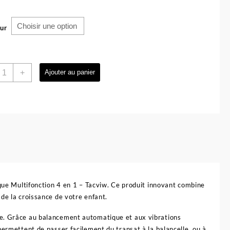
ur
uantité
+
Ajouter au panier
e
alancelle
t
ransat
lectrique
ultifonction
n
ique Multifonction 4 en 1 – Tacviw. Ce produit innovant combine
acviw
de la croissance de votre enfant.
te. Grâce au balancement automatique et aux vibrations
permettent de passer facilement du transat à la balancelle, ou à