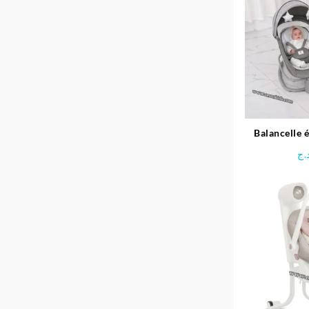
Balancelle é
pour bébé
.ج