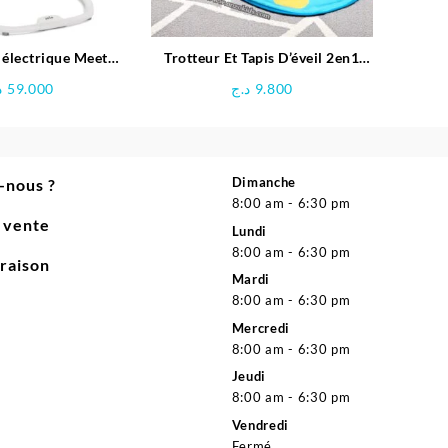
 électrique Meet
Trotteur Et Tapis D’éveil 2en1
™ 2in1 – Joie
avec musique et jouets
د
59.000
د.ج
9.800
Dimanche
-nous ?
8:00 am - 6:30 pm
e vente
Lundi
8:00 am - 6:30 pm
vraison
Mardi
8:00 am - 6:30 pm
Mercredi
8:00 am - 6:30 pm
Jeudi
8:00 am - 6:30 pm
Vendredi
Fermé