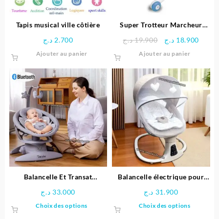
Tapis musical ville côtière
Super Trotteur Marcheur
pour bébé – vtech
Le
Le
د.ج
2.700
د.ج
19.900
د.ج
18.900
prix
prix
Ajouter au panier
Ajouter au panier
initial
actue
était :
est :
19.900 د.ج.
Balancelle Et Transat
Balancelle électrique pour
Électrique Multifonction 4 en
bébé-Kidilo
د.ج
33.000
د.ج
31.900
1 – Tacviw
Ce
Ce
Choix des options
Choix des options
produit
produit