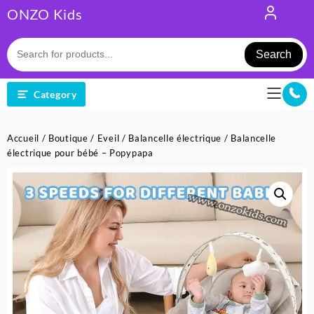
Skip
ONZO Kids
to
content
Search
Category
Accueil
/
Boutique
/
Eveil
/
Balancelle électrique
/ Balancelle
électrique pour bébé – Popypapa