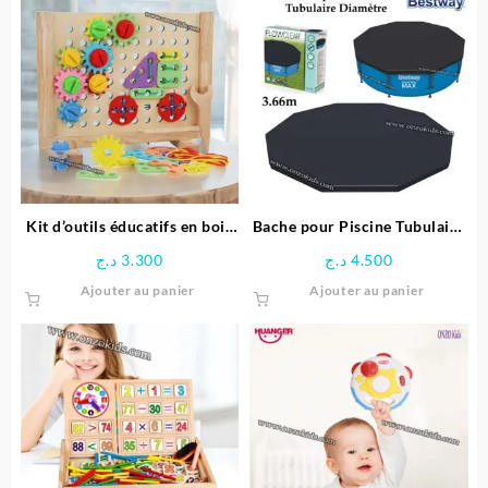
plusieu
variatio
Les
options
peuven
être
choisie
sur
la
page
Kit d’outils éducatifs en bois
Bache pour Piscine Tubulaire
du
pour enfants
Diamètre 3.66 M – Bestway
د.ج
3.300
د.ج
4.500
produit
Ajouter au panier
Ajouter au panier