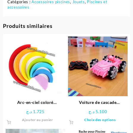
Catégories :
Accessoires piscines
,
Jouets
,
Piscines et
accessoires
Produits similaires
Arc-en-ciel coloré
Voiture de cascade
Montessori
télécommandée Stitch
د.ج
1.725
د.ج
5.100
Ce
Ajouter au panier
Choix des options
produit
a