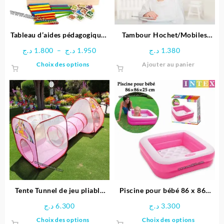
Tableau d’aides pédagogiques
Tambour Hochet/Mobiles
multifonctionnel
Unisexe – Huanger
Plage
د.ج
1.800
–
د.ج
1.950
د.ج
1.380
de
Ce
Choix des options
Ajouter au panier
prix :
produit
1.800 د.ج
a
à
plusieurs
1.950 د.ج
variations.
Les
options
peuvent
être
choisies
sur
la
page
Tente Tunnel de jeu pliable
Piscine pour bébé 86 x 86x
du
pour enfants
25 cm -INTEX
د.ج
6.300
د.ج
3.300
produit
Ce
Ce
Choix des options
Choix des options