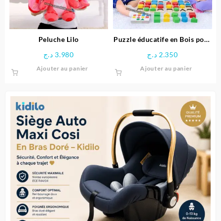
choisie
sur
la
page
Peluche Lilo
Puzzle éducatife en Bois pour
du
Enfants
د.ج
3.980
د.ج
2.350
produit
Ajouter au panier
Ajouter au panier