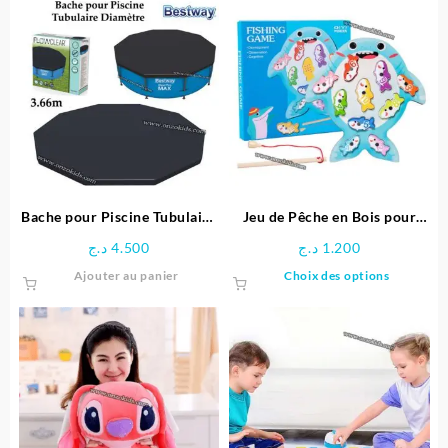
Bache pour Piscine Tubulaire
Jeu de Pêche en Bois pour
Diamètre 3.66 M – Bestway
Enfants
د.ج
4.500
د.ج
1.200
Ce
Ajouter au panier
Choix des options
produit
a
plusieu
variatio
Les
options
peuven
être