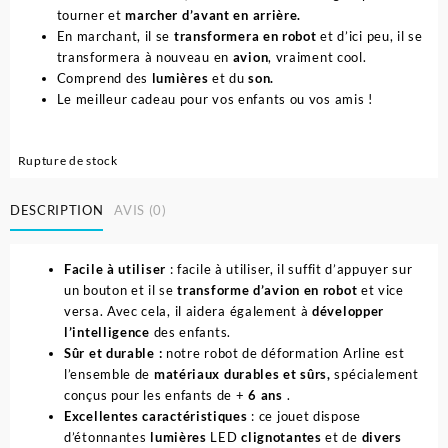
tourner et
marcher d’avant en arrière.
En marchant, il se
transformera en robot
et d’ici peu, il se
transformera à nouveau en
avion
, vraiment cool.
Comprend des
lumières
et du
son.
Le meilleur cadeau pour vos enfants ou vos amis !
Rupture de stock
DESCRIPTION
AVIS (0)
Facile à utiliser
: facile à utiliser, il suffit d’appuyer sur
un bouton et il se
transforme d’avion en robot
et vice
versa. Avec cela, il aidera également à
développer
l’intelligence
des enfants.
Sûr et durable :
notre robot de déformation Arline est
l’ensemble de
matériaux durables et sûrs,
spécialement
conçus pour les enfants de +
6 ans
.
Excellentes caractéristiques
: ce jouet dispose
d’étonnantes
lumières
LED
clignotantes
et de
divers