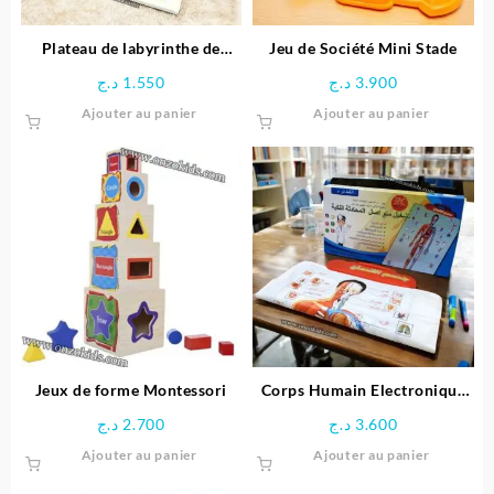
la
page
Plateau de labyrinthe de
Jeu de Société Mini Stade
du
positionnement en bois-
د.ج
1.550
د.ج
3.900
produit
Space Boy
Ajouter au panier
Ajouter au panier
Jeux de forme Montessori
Corps Humain Electronique
Interactif pour enfant
د.ج
2.700
د.ج
3.600
Ajouter au panier
Ajouter au panier