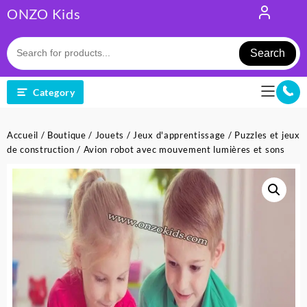
Skip
ONZO Kids
to
content
Search
Category
Accueil
/
Boutique
/
Jouets
/
Jeux d'apprentissage
/
Puzzles et jeux
de construction
/ Avion robot avec mouvement lumières et sons