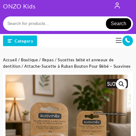
Skip
ONZO Kids
to
content
Search
Category
Accueil
/
Boutique
/
Repas
/
Sucettes bébé et anneaux de
dentition
/ Attache-Sucette à Ruban Bouton Pour Bébé – Suavinex