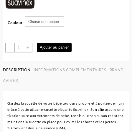
Couleur
quantité
Ajouter au panier
-
+
de
Attache-
Sucette
DESCRIPTION
INFORMATIONS COMPLÉMENTAIRES
BRAND
à
Ruban
AVIS (0)
Bouton
Pour
Bébé
-
Gardez la sucette de votre bébé toujours propre et à portée de main
Suavinex
grâce à cette attache-sucette élégante Suavinex. Son clip assure une
fixation sûre aux vêtements de bébé, tandis que son ruban résistant
maintient la sucette en place pour éviter les chutes et les pertes.
✨ Convient dès la naissance (0M+)