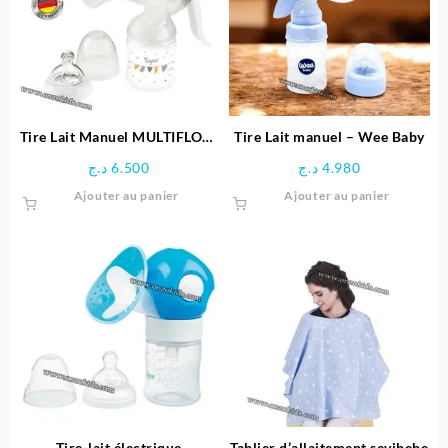
Tire Lait Manuel MULTIFLOW
Tire Lait manuel – Wee Baby
– Tigex
د.ج
6.500
د.ج
4.980
Ajouter au panier
Ajouter au panier
Tire-lait électrique
Tablier d’allaitement sevibebe