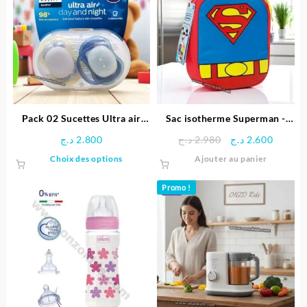
Pack 02 Sucettes Ultra air
Sac isotherme Superman -
Day and Night 6–18 mois –
MOLTO
Le
Le
د.ج
2.800
د.ج
2.980
د.ج
2.600
AVENT PHILIPS
prix
prix
Ce
Choix des options
Ajouter au panier
initial
actuel
produit
était :
est :
a
Promo !
2.980 د.ج.
plusieurs
variations.
Les
options
peuvent
être
choisies
sur