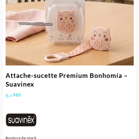
Attache-sucette Premium Bonhomía –
Suavinex
د.ج
980
Rupture de stock