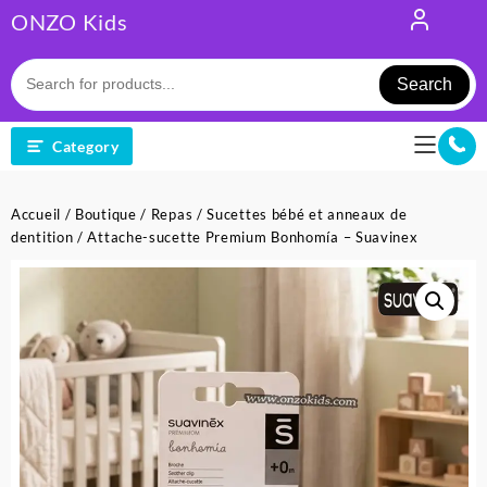
Skip
ONZO Kids
to
content
Search
Category
Accueil
/
Boutique
/
Repas
/
Sucettes bébé et anneaux de
dentition
/ Attache-sucette Premium Bonhomía – Suavinex