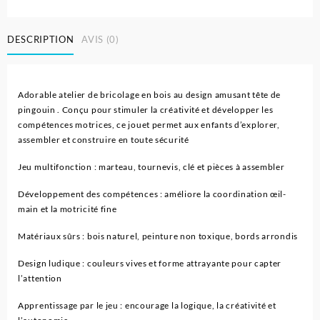
Atelier
de
DESCRIPTION
AVIS (0)
Bbricolage
en
Bois
pour
Adorable atelier de bricolage en bois au design amusant tête de
Enfants
pingouin . Conçu pour stimuler la créativité et développer les
compétences motrices, ce jouet permet aux enfants d’explorer,
assembler et construire en toute sécurité
Jeu multifonction : marteau, tournevis, clé et pièces à assembler
Développement des compétences : améliore la coordination œil-
main et la motricité fine
Matériaux sûrs : bois naturel, peinture non toxique, bords arrondis
Design ludique : couleurs vives et forme attrayante pour capter
l’attention
Apprentissage par le jeu : encourage la logique, la créativité et