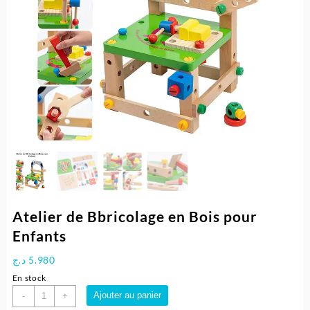
Atelier de Bbricolage en Bois pour
Enfants
د.ج
5.980
En stock
quantité
Ajouter au panier
-
+
de