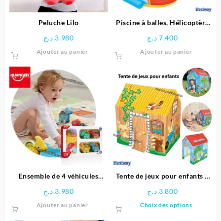
Peluche Lilo
Piscine à balles, Hélicoptère
gonflable pour enfant + 50
د.ج
3.980
د.ج
7.400
balles – Bestway
Ajouter au panier
Ajouter au panier
Ensemble de 4 véhicules
Tente de jeux pour enfants –
dinosaures avec Tapis circuit
Bestway
د.ج
3.980
د.ج
3.800
– HUANGER
Ce
Ajouter au panier
Choix des options
produit