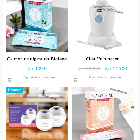
variations.
Les
options
peuvent
être
choisies
sur
la
page
Calmosine digestion-Biolane
Chauffe biberon
du
maison/voiture Chicco
Le
Le
د.ج
4.200
د.ج
12.900
د.ج
11.900
produit
prix
prix
Ajouter au panier
Ajouter au panier
initial
actue
était :
est :
Promo !
12.900 د.ج.