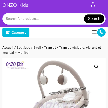
Skip
ONZO Kids
to
content
Search
Category
Accueil
/
Boutique
/
Eveil
/
Transat
/ Transat réglable, vibrant et
musical – Maribel