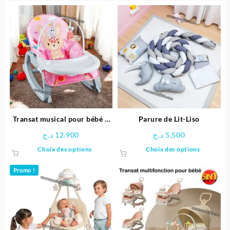
Transat musical pour bébé –
Parure de Lit-Liso
HuBaby
د.ج
12.900
د.ج
5.500
Ce
Ce
Choix des options
Choix des options
produit
produit
a
a
Promo !
plusieurs
plusieu
variations.
variatio
Les
Les
options
options
peuvent
peuven