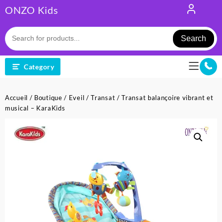
Skip
ONZO Kids
to
content
Search
Category
Accueil
/
Boutique
/
Eveil
/
Transat
/ Transat balançoire vibrant et
musical – KaraKids