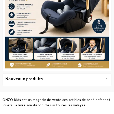
sur
sur
la
la
page
page
du
du
produit
produit
Nouveaux produits
ONZO Kids est un magasin de vente des articles de bébé enfant et
jouets, la livraison disponible sur toutes les wilayas