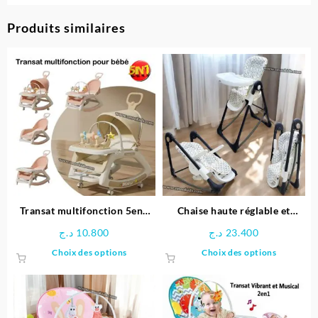
Produits similaires
Transat multifonction 5en1
Chaise haute réglable et
pour bébé
transat 2 en 1 pour bébé –
د.ج
10.800
د.ج
23.400
Mini Pouce
Ce
Ce
Choix des options
Choix des options
produit
produit
a
a
plusieurs
plusieu
variations.
variatio