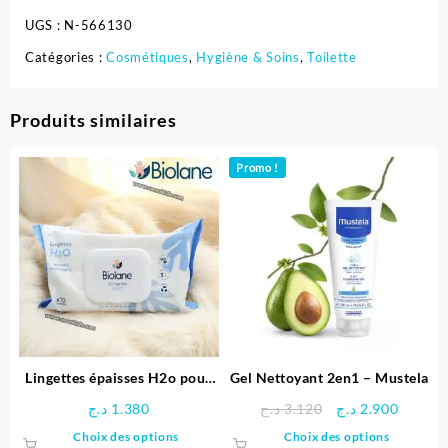
UGS :
N-566130
Catégories :
Cosmétiques
,
Hygiène & Soins
,
Toilette
Produits similaires
Promo !
Lingettes épaisses H2o pour
Gel Nettoyant 2en1 – Mustela
bébé – BIOLANE
Le
Le
د.ج
1.380
د.ج
3.120
د.ج
2.900
prix
prix
Ce
Ce
Choix des options
Choix des options