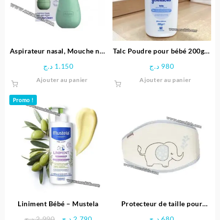
être
être
choisies
choisie
sur
sur
la
la
page
page
Aspirateur nasal, Mouche nez
Talc Poudre pour bébé 200g –
du
du
bébé – Chicco
Johnson’s
د.ج
1.150
د.ج
980
produit
produit
Ajouter au panier
Ajouter au panier
Promo !
Liniment Bébé – Mustela
Protecteur de taille pour
bébé – Bebekevi
Le
Le
د.ج
2.990
د.ج
2.790
د.ج
680