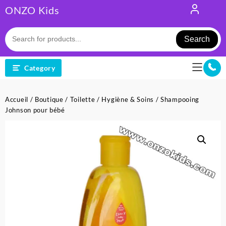
Skip
ONZO Kids
to
content
Search
Category
Accueil
/
Boutique
/
Toilette
/
Hygiène & Soins
/ Shampooing
Johnson pour bébé