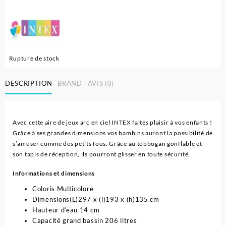
initial
actuel
était :
est :
16.000 د.ج.
18.600 د.ج.
Rupture de stock
DESCRIPTION
BRAND
AVIS (0)
Avec cette aire de jeux arc en ciel INTEX faites plaisir à vos enfants !
Grâce à ses grandes dimensions vos bambins auront la possibilité de
s’amuser comme des petits fous. Grâce au tobbogan gonflable et
son tapis de réception, ils pourront glisser en toute sécurité.
Informations et dimensions
Coloris Multicolore
Dimensions(L)297 x (l)193 x (h)135 cm
Hauteur d’eau 14 cm
Capacité grand bassin 206 litres