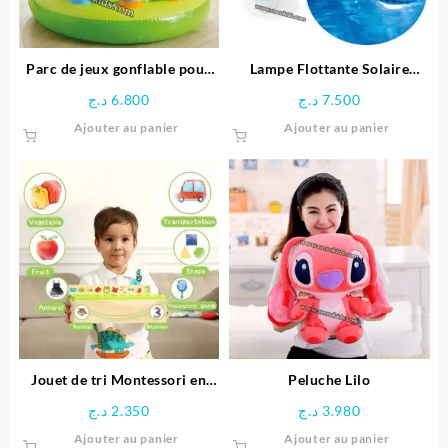
Parc de jeux gonflable pour
Lampe Flottante Solaire
bébé Girafe – INTEX
Multicolore pour Piscine –
د.ج
6.800
د.ج
7.500
Intex
Ajouter au panier
Ajouter au panier
Jouet de tri Montessori en
Peluche Lilo
bois éducative
د.ج
2.350
د.ج
3.980
Ajouter au panier
Ajouter au panier