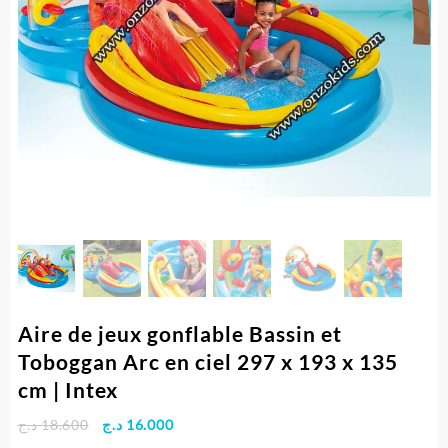
Aire de jeux gonflable Bassin et
Toboggan Arc en ciel 297 x 193 x 135
cm | Intex
Le
Le
د.ج
18.600
د.ج
16.000
prix
prix