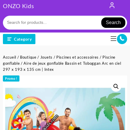
Skip
ONZO Kids
to
content
Search
Category
Accueil
/
Boutique
/
Jouets
/
Piscines et accessoires
/
Piscine
gonflable
/ Aire de jeux gonflable Bassin et Toboggan Arc en ciel
297 x 193 x 135 cm | Intex
Promo !