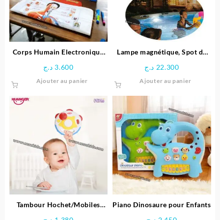
être
choisies
sur
la
page
Corps Humain Electronique
Lampe magnétique, Spot de
du
Interactif pour enfant
Piscine LED – Intex
د.ج
3.600
د.ج
22.300
produit
Ajouter au panier
Ajouter au panier
Tambour Hochet/Mobiles
Piano Dinosaure pour Enfants
Unisexe – Huanger
د.ج
1.380
د.ج
2.450